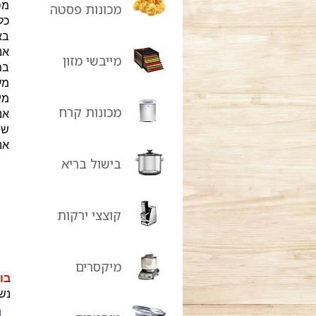
מס
מכונות פסטה
כל
בא
אנ
מייבשי מזון
במ
מע
מי
מכונות קרח
אנ
שר
אנ
בישול בריא
קוצצי ירקות
מיקסרים
בו
נש