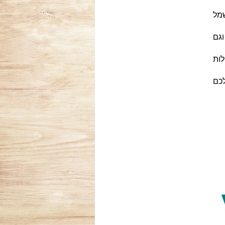
מל
וגם
ות
לכם