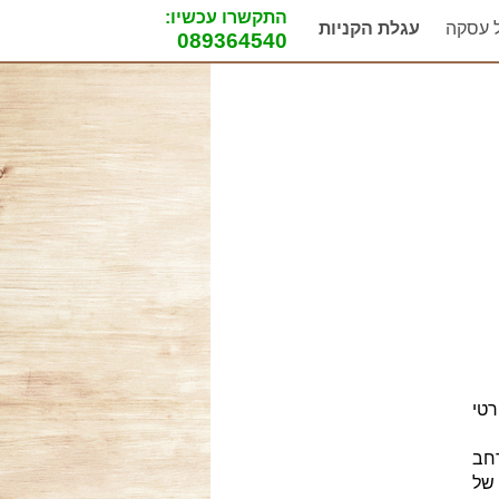
התקשרו עכשיו:
ל עסקה
עגלת הקניות
089364540
רטי
רחב
של