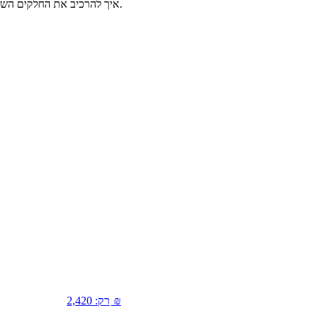
סרטון נהדר מבית ברוויל שמסביר איך לעבוד עם מסחטת מיץ ובלנדר BJB 840. איך להרכיב את החלקים השונים, מה אפשר לסחוט במסחטה ואיך להכין שייק מרענן מפירות וקרח.
₪
רק:
2,420