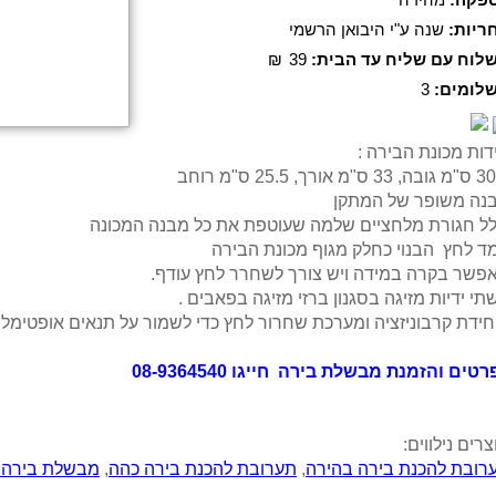
ריות:
שנה ע"י היבואן הרשמי
לוח עם שליח עד הבית:
39
₪
לומים:
3
דות מכונת הבירה :
ס"מ אורך, 25.5 ס"מ רוחב
נה משופר של המתקן
לל חגורת מלחציים שלמה שעוטפת את כל מבנה המכונה
מד לחץ הבנוי כחלק מגוף מכונת הבירה
פשר בקרה במידה ויש צורך לשחרר לחץ עודף.
שתי ידיות מזיגה בסגנון ברזי מזיגה בפאבים .
יחידת קרבוניזציה ומערכת שחרור לחץ כדי לשמור על תנאים אופטימלי
טים והזמנת מבשלת בירה חייגו 08-9364540
רים נילווים:
רובת להכנת בירה בהירה
,
תערובת להכנת בירה כהה
,
מבשלת בירה brewmaster