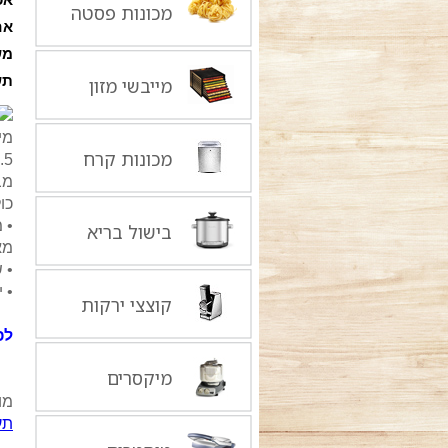
מכונות פסטה
אח
מש
תש
מייבשי מזון
מי
מכונות קרח
30.5 ס"מ גובה, 33 
מב
כו
• 
בישול בריא
מא
• 
• 
קוצצי ירקות
לפר
מיקסרים
מוצ
תע