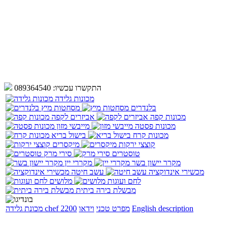
התקשרו עכשיו:
089364540
מכונות גלידה
בלנדרים
מסחטות מיץ
מכונות קפה
אביזרים לקפה
מכונות פסטה
מייבשי מזון
מכונות קרח
בישול בריא
קוצצי ירקות
מיקסרים
טוסטרים
סירי מרק
מקרר יישון בשר
מקררי יין
מכשירי אינדוקציה
עשב חיטה
לחם ועוגות
מלושים
מבשלת בירה ביתית
English description
מפרט טכני
וידאו
מכונת גלידה chef 2200