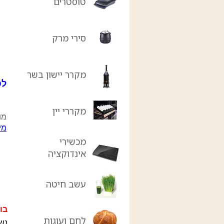
טוסטרים
סירי מרק
מקרר יישון בשר
לפר
מקררי יין
מו
מי
מכשירי
אינדוקציה
עשב חיטה
בו
לחם ועוגות
נש