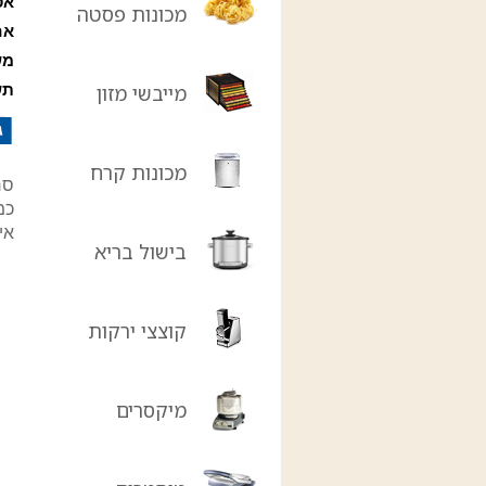
אס
מכונות פסטה
אח
מש
מייבשי מזון
תש
מכונות קרח
סר
כמו ג
אי
בישול בריא
קוצצי ירקות
מיקסרים