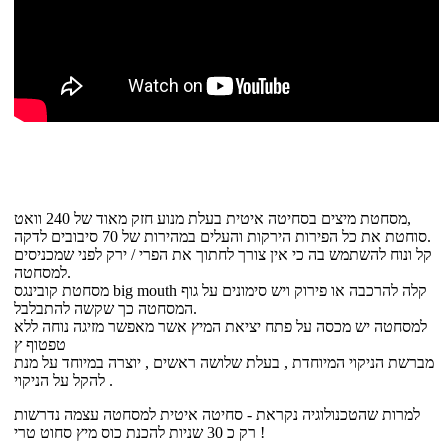
מסחטת מיצים בסחיטה איטית בעלת מנוע חזק מאוד של 240 וואט,
סוחטת את כל הפירות הירקות והעלים במהירות של 70 סיבובים לדקה.
קל ונוח להשתמש בה כי אין צורך לחתוך את הפרי / ירק לפני שמכניסים
למסחטה.
מסחטת קובינגס big mouth קלה להרכבה או פירוק ויש סימונים על גוף
המסחטה כך שקשה להתבלבל.
למסחטה יש מכסה על פתח יציאת המיץ אשר מאפשר מזיגה נוחה ללא
טפטוף ץ
מברשת הניקוי המיוחדת , בעלת שלושה ראשים , יוצרה במיוחד על מנת
להקל על הניקוי .
למרות שהטכנולוגיה נקראת - סחיטה איטית למסחטה עצמה נדרשות
רק כ 30 שניות להכנת כוס מיץ סחוט טרי !