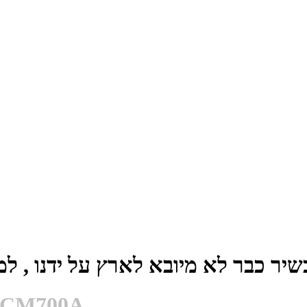
יר כבר לא מיובא לארץ על ידנו , למ
מכונת גלידה Hot Point הוט פוינט 0A