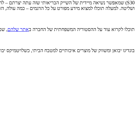
S30) שמאפשר נשיאה מיידית של השייק הבריאותי שזה עתה יצרתם – להכין ולצאת לדרך. האופציה המכאנית (
ושליטה. למעלה תוכלו למצוא מידע מפורט על כל הדגמים – כמה עולה, ה
תוכלו לקרוא עוד על ההסטוריה המשפחתית של החברה ב
אתר שלהם
, שם
בונדיגו יבואן ומשווק של מוצרים איכותיים למטבח הביתי
, כשלויטמיקס יבו