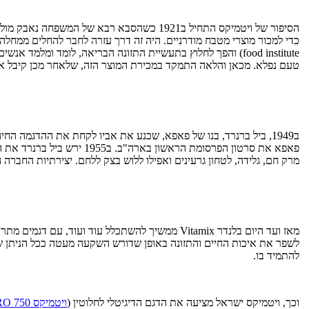
הסיפור של ויטמיקס התחיל ב1921 כשהסבא רבא
טעם נפלא. מכאן והלאה התמקד במכירת המוצר הזה, שלאחר מכן קיבל את השם ויטה-מיקס
ב1949, ביל ברנרד, בנו של פאפא, שכנע את אביו לקחת את ההדגמה ה
מרק חם, גלידה, לטחון גרעינים ואפילו ללוש בצק ללחם. יצירתיות החב
מאז ועד היום בלנדר Vitamix ממשיך להשתכלל עוד 
לשפר את איכות החיים והתזונה באופן שדורש השקעה מעטה ככל הניתן של ז
להתמיד בו.
וכך, ויטמיקס ישראל מציעה את הדגם הדיגיטלי לחלוטין (
ויטמיקס PRO 750