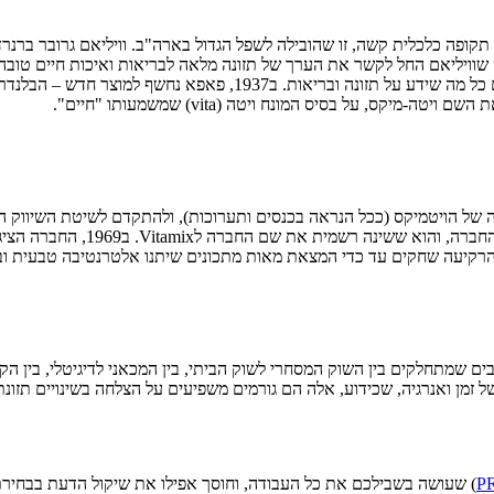
 של המשפחה נאבק מול תקופה כלכלית קשה, זו שהובילה לשפל הגדול בארה"ב. וויליאם 
food institute) והפך לחלוץ בתעשיית התזונה הבריאה, לומד ומלמד אנש
, על בסיס המונח ויטה (vita) שמשמעותו "חיים".
חיה של הויטמיקס (ככל הנראה בכנסים ותערוכות), ולהתקדם לשיטת השיווק ה
רה הרקיעה שחקים עד כדי המצאת מאות מתכונים שיתנו אלטרנטיבה טבעית ו
ועוד, עם דגמים מתרבים שמתחלקים בין השוק המסחרי לשוק הביתי, בין המכאני לדיגיט
מן ואנרגיה, שכידוע, אלה הם גורמים משפיעים על הצלחה בשינויים תזונתיי
) שעושה בשבילכם את כל העבודה, וחוסך אפילו את שיקול הדעת בבחירת