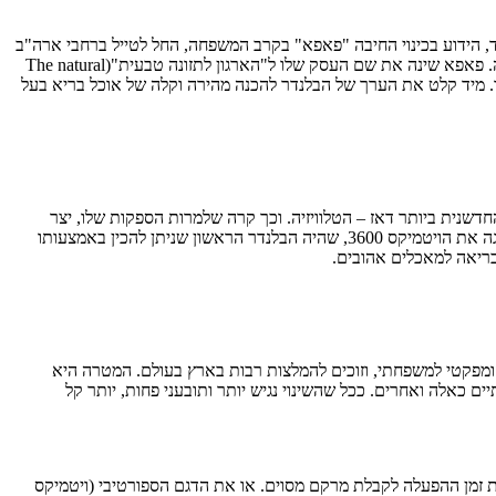
גרובר ברנרד, הידוע בכינוי החיבה "פאפא" בקרב המשפחה, החל לטייל ברחבי ארה"ב
כדי למכור מוצרי מטבח מודרניים. היה זה דרך עזרה לחבר להחלים ממחלה שוויליאם החל לקשר את הערך של תזונה מלאה לבריאות ואיכות חיים טובה. פאפא שינה את שם העסק שלו ל"הארגון לתזונה טבעית"(The natural
ים כל מה שידע על תזונה ובריאות. ב1937, פאפא נחשף למוצר חדש – הבלנדר. מיד קלט את הערך של הבלנדר להכנה מהירה וקלה של אוכל בריא בעל
חדשנית ביותר דאז – הטלוויזיה. וכך קרה שלמרות הספקות שלו, יצר
פאפא את סרטון הפרסומת הראשון בארה"ב. ב1955 ירש ביל ברנרד את החברה, והוא ששינה רשמית את שם החברה לVitamix. ב1969, החברה הציגה את הויטמיקס 3600, שהיה הבלנדר הראשון שניתן להכין באמצעותו
בריאה למאכלים אהובים.
לי, בין הקומפקטי למשפחתי, וזוכים להמלצות רבות בארץ בעולם. המטרה היא
ם כאלה ואחרים. ככל שהשינוי נגיש יותר ותובעני פחות, יותר קל
 זמן ההפעלה לקבלת מרקם מסוים. או את הדגם הספורטיבי (ויטמיקס