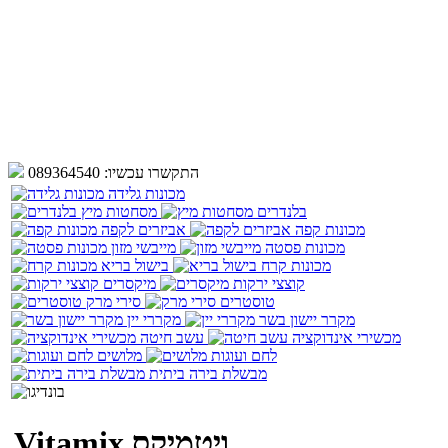
התקשרו עכשיו:
089364540
מכונות גלידה
בלנדרים
מסחטות מיץ
מכונות קפה
אביזרים לקפה
מכונות פסטה
מייבשי מזון
מכונות קרח
בישול בריא
קוצצי ירקות
מיקסרים
טוסטרים
סירי מרק
מקרר יישון בשר
מקררי יין
מכשירי אינדוקציה
עשב חיטה
לחם ועוגות
מלושים
מבשלת בירה ביתית
Vitamix ויטמיקס