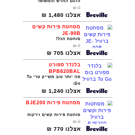
הדגם החדש והמשופר
₪
0
אצלנו
1,480
₪
מסחטת פירות קשים
JE-90B
סוחטת הכל!
₪
0
אצלנו
705
₪
בלנדר ספורט
BPB620BAL
מה יותר טוב משייק טרי To
Go
₪
0
אצלנו
1,240
₪
מסחטת פירות BJE200
סוחטת פירות קשים וירקות
₪
0
אצלנו
770
₪