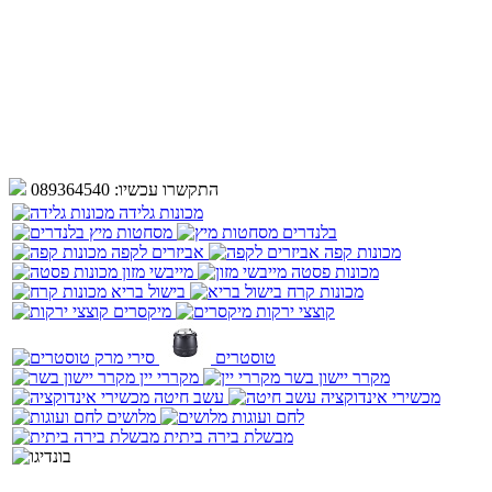
התקשרו עכשיו:
089364540
מכונות גלידה
בלנדרים
מסחטות מיץ
מכונות קפה
אביזרים לקפה
מכונות פסטה
מייבשי מזון
מכונות קרח
בישול בריא
קוצצי ירקות
מיקסרים
טוסטרים
סירי מרק
מקרר יישון בשר
מקררי יין
מכשירי אינדוקציה
עשב חיטה
לחם ועוגות
מלושים
מבשלת בירה ביתית