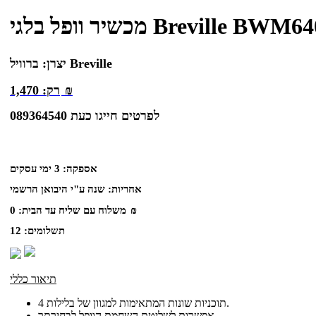
שיר וופל בלגי Breville BWM640
ברוויל Breville
יצרן:
₪
רק:
1,470
לפרטים חייגו כעת 089364540
אספקה:
3 ימי עסקים
אחריות:
שנה ע"י היבואן הרשמי
₪
משלוח עם שליח עד הבית:
0
תשלומים:
12
תיאור כללי
4 תוכניות שונות המתאימות למגוון של בלילות.
אפשרות לשליטת השחמת הוופל לבחירתך