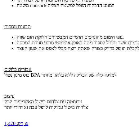
משטח nonstick המונע הדבקות הוופל למשטח הצליה
תכונות נוספות
גופי חימום מהונדסים תרמיים המבטיחים חלוקת חום שווה.
אבזרים כלולים
כוס מינון נטול BPA למזיגה קלה של הבלילה ללא בלאגן מיותר
עיצוב
נירוסטה עם צלחות בישול מאלומיניום יצוק
צלחות בישול עמוקות לוופל עבה ואוורירי יותר
₪
רק:
1,470