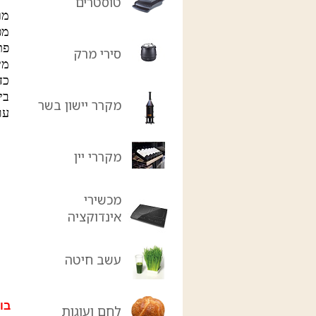
טוסטרים
מר
מפ
פת
סירי מרק
מיכ
כד מ
בי
מקרר יישון בשר
עוצ
מקררי יין
מכשירי
אינדוקציה
עשב חיטה
בו
לחם ועוגות