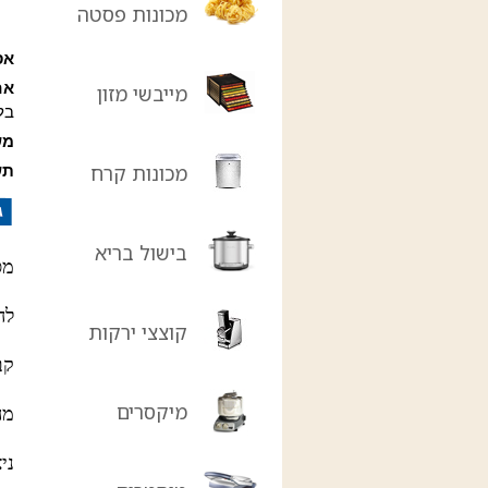
מכונות פסטה
אס
אח
מייבשי מזון
בל
מש
מכונות קרח
תש
בישול בריא
מסח
לה
קוצצי ירקות
קבל
מיקסרים
מהיר
ני