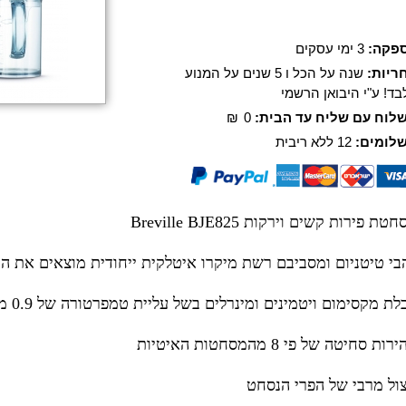
פקה:
3 ימי עסקים
ריות:
שנה על הכל ו 5 שנים על המנוע
בד! ע"י היבואן הרשמי
לוח עם שליח עד הבית:
0
₪
לומים:
12 ללא ריבית
טת פירות קשים וירקות Breville BJE825
בי טיטניום ומסביבם רשת מיקרו איטלקית ייחודית מוצאים את ה
ת מקסימום ויטמינים ומינרלים בשל עליית טמפרטורה של 0.9 מעלות צלזיוס בלבד
ות סחיטה של פי 8 מהמסחטות האיטיות
צול מרבי של הפרי הנסחט