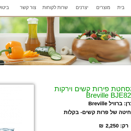
בית
מוצרים
יצרנים
שרות לקוחות
צור קשר
ביטו
חטת פירות קשים וירקות
Breville BJE8
רן:
ברוויל Breville
יטה של פרות קשים- בקלות
רק:
2,250
₪