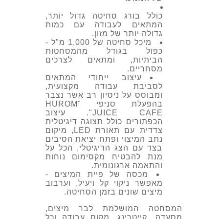
כולל בורג סחיטה גדול יותר,
המתאים לעבודה עם כמות
גדולה יותר של מזון.
מיכל סחיטה של 1,000 מ"ל -
כפול בגודל מהמסחטות
הביתיות, ומתאים לצרכים
מסחריים.
עיצוב ייחודי המתאים
לסביבת עבודה מקצועית,
ומבוסס על
ניסיון רב אשר נצבר
בהפעלת סניפי "HUROM
JUICE CAFE".
עיצוב
הכפתורים כולל תצוגה דיגיטלית
צדדית עם תאורת LED, מיקום
נתב המיצוי ופתח יציאת הסיבים
בצד עם הצג הדיגיטלי, הכל על
מנת להבטיח
מקסימום נוחות
והתאמה ארגונומית.
מכסה של פיית המיצים -
מאפשר ניקוי קל ויעיל, וערבוב
מיצים שונים בזמן הסחיטה.
המסחטה המושלמת לבר מיצים,
מסעדה, קייטרינג, מקום עבודה וכל