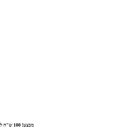
מבצע! 100 ש"ח לקניית קפסולות של נספרסו + 100 ש"ח לקניית זוג קליפסים צבעוניים נוסף