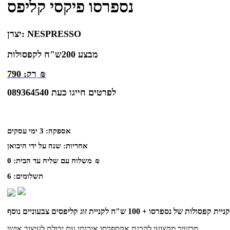
נספרסו פיקסי קליפס
NESPRESSO
יצרן:
מבצע 200ש"ח לקפסולות
₪
רק:
790
לפרטים חייגו כעת 089364540
אספקה:
3 ימי עסקים
אחריות:
שנה על ידי היבואן
₪
משלוח עם שליח עד הבית:
0
תשלומים:
6
מכשיר מקצועי להכנת אקספרסו איכותי עם יכולת לעיצוב אישי.