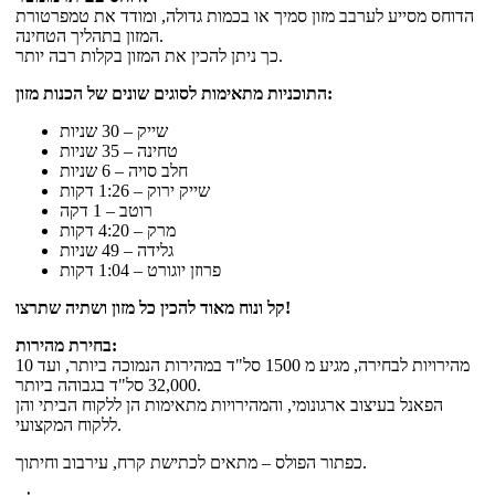
הדוחס מסייע לערבב מזון סמיך או בכמות גדולה, ומודד את טמפרטורת
המזון בתהליך הטחינה.
כך ניתן להכין את המזון בקלות רבה יותר.
התוכניות מתאימות לסוגים שונים של הכנות מזון:
שייק – 30 שניות
טחינה – 35 שניות
חלב סויה – 6 שניות
שייק ירוק – 1:26 דקות
רוטב – 1 דקה
מרק – 4:20 דקות
גלידה – 49 שניות
פרוזן יוגורט – 1:04 דקות
קל ונוח מאוד להכין כל מזון ושתיה שתרצו!
בחירת מהירות:
10 מהירויות לבחירה, מגיע מ 1500 סל"ד במהירות הנמוכה ביותר, ועד
32,000 סל"ד בגבוהה ביותר.
הפאנל בעיצוב ארגונומי, והמהירויות מתאימות הן ללקוח הביתי והן
ללקוח המקצועי.
כפתור הפולס – מתאים לכתישת קרח, עירבוב וחיתוך.