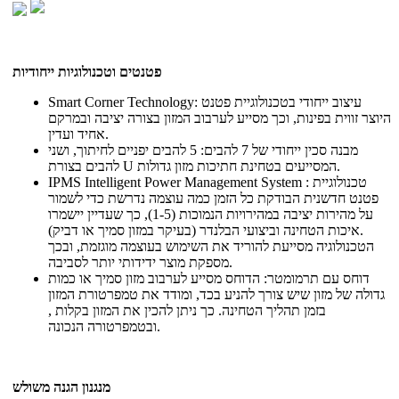
פטנטים וטכנולוגיות ייחודיות
Smart Corner Technology: עיצוב ייחודי בטכנולוגיית פטנט
היוצר זווית בפינות, וכך מסייע לערבוב המזון בצורה יציבה ובמרקם
אחיד ועדין.
מבנה סכין ייחודי של 7 להבים: 5 להבים יפניים לחיתוך, ושני
להבים בצורת U המסייעים בטחינת חתיכות מזון גדולות.
IPMS Intelligent Power Management System : טכנולוגיית
פטנט חדשנית הבודקת כל הזמן כמה עוצמה נדרשת כדי לשמור
על מהירות יציבה במהירויות הנמוכות (1-5), כך שעדיין יישמרו
איכות הטחינה וביצועי הבלנדר (בעיקר במזון סמיך או דביק).
הטכנולוגיה מסייעת להוריד את השימוש בעוצמה מוגזמת, ובכך
מספקת מוצר ידידותי יותר לסביבה.
דוחס עם תרמומטר: הדוחס מסייע לערבוב מזון סמיך או כמות
גדולה של מזון שיש צורך להניע בכד, ומודד את טמפרטורת המזון
בזמן תהליך הטחינה. כך ניתן להכין את המזון בקלות ,
ובטמפרטורה הנכונה.
מנגנון הגנה משולש