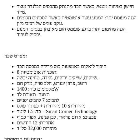
חיישן בטיחות מגנטי: כאשר הכד מתנתק מהבסיס הבלנדר נעצר
מייד.
הגנה מעומס יתר: המנוע עוצר אוטומטית כאשר הסכינים חסומים
עקב עומס של רכיבי מזון.
הגנה מחימום יתר: ברגע שעומס חום מאובחן בבסיס, המנוע
יפסיק לעבוד.
מפרט טכני:
חיבור לואקום באמצעות כוס מדידה במכסה הכד
8 תוכניות אוטומטיות:
שייקים, שייקים ירוקים, גלידה, טחינה יבשה,
רוטב, פרוזן יוגורט, חלב סויה, מרק חם
מקסימום כוח: 1400W
תצוגה: תאורת לד
להבים: 7 להבים יפניים
מהירויות: 10 מהירויות + כפתור פולס
כד: 1.5 ליטר – Smart Corner Technology
צבעים: אדום פרארי, לבן פנינה, אפור כסוף
אחריות: 12 חודשים
מהירות 32,000 סל"ד
דוחס עם תרמומטר: