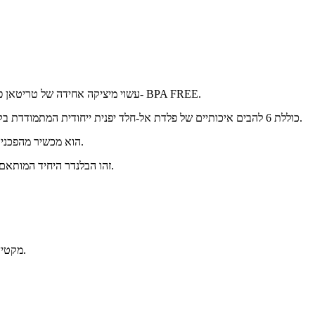
הכד של OMNIBLEND עשוי מיציקה אחידה של טריטאן פוליאסטר איכותי, עמיד לאורך זמן, בלתי-שביר ו- BPA FREE.
מערכת הלהבים של OMNIBLEND כוללת 6 להבים איכותיים של פלדת אל-חלד יפנית ייחודית המתמודדת בקלות עם ריסוק קרח וכל אתגר דומה.
OMNIBLEND הוא מכשיר מהפכני המסוגל להכין מרק קר, מרק חם או שייק מקצועי מושלם.
זהו הבלנדר היחיד המותאם בצורה מושלמת למגוון פעולות כגון: מעיכה, ערבוב, קיצוץ, טחינה והקצפה.
מקטין משמעותית את הנזק הנגרם לערכים התזונתיים בטחינה של בלנדר.