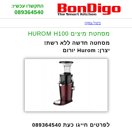
התקשרו עכשיו:
089364540
ביטול עסקה
מסחטת מיצים HUROM H100
מסחטה חדשה ללא רשת!
יצרן:
Hurom יורום
לפרטים חייגו כעת 089364540