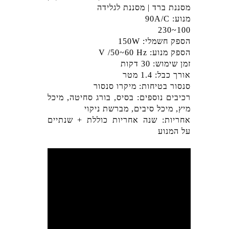
מסננת ברד | מסננת לגלידה
מנוע: 90A/C
100~230
הספק חשמלי: 150W
הספק מנוע: V /50~60 Hz
זמן שימוש: 30 דקות
אורך כבל: 1.4 מטר
סנסור בטיחות: מיקרו סנסור
רכיבים נוספים: בסיס, בורג סחיטה, מיכל
מיץ, מיכל סיבים, מברשת ניקוי
אחריות: שנה אחריות כוללת + שנתיים
על המנוע