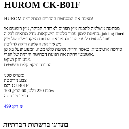
HUROM CK-B01F
HUROM מציגה את המסחטת ההדרים המתקדמת!
מסחטה מושלמת להכנת מיץ תפוזים לארוחת הבוקר, מיץ רימונים או
סחיטת לימון עבור סלטים ומשקאות. גודל מתאים לכל ה- juicing fined
עוזר לסחוט כל פרי הדר ולהניב את הכמות המקסימלית של מיץ
משאיר את הקליפה ריקה לחלוטין.
סחיטה אוטומטית: כאשר הידית נלחצת כלפי מטה, המנוע יפעל באופן
אוטומטי ויחקה את תנועת הסחיטה הידנית של הפרי.
מנוע חזק ושקט.
הרכבה וניקוי קלים ופשוטים.
מפרט טכני:
צבע נירוסטה
דגם CJ-B01F
כוח 220 וולט, 60 הרץ, 100w
חומר נירוסטה
₪
רק:
499
בונדיגו ברשתות חברתיות