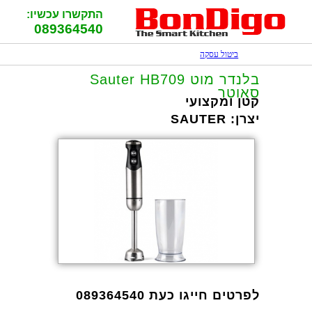
התקשרו עכשיו:
089364540
ביטול עסקה
‏בלנדר מוט Sauter HB709
סאוטר
קטן ומקצועי
יצרן:
SAUTER
לפרטים חייגו כעת 089364540