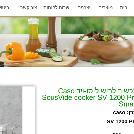
בית
מוצרים
יצרנים
שרות לקוחות
צור קשר
ביטו
מכשיר לבישול סו-ויד Caso
SousVide cooker SV 1200 P
Sma
רן:
caso
SV 1200 P