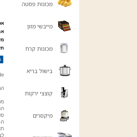
מכונות פסטה
אס
מייבשי מזון
אח
מש
מכונות קרח
תש
בישול בריא
ousVide
המכש
קוצצי ירקות
החד
מיקסרים
סו
תו
לב