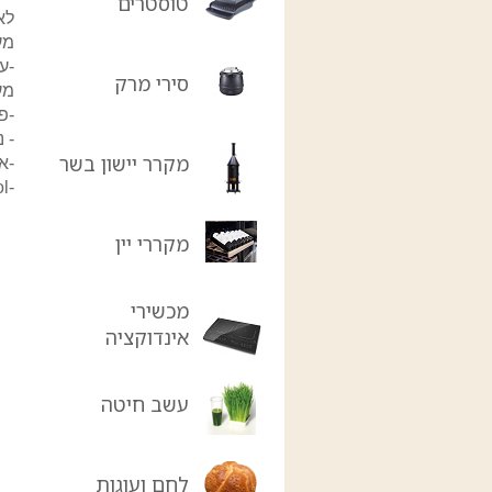
טוסטרים
לא
מעוני
סירי מרק
מע
-פו
- נפ
מקרר יישון בשר
-א
-SmartControl : ניתן לשלוט בראנר הסו-ויד על ידי שימוש באפליקצייה החדשנית של קאסו Caso ControlApp
מקררי יין
מכשירי
אינדוקציה
עשב חיטה
לחם ועוגות