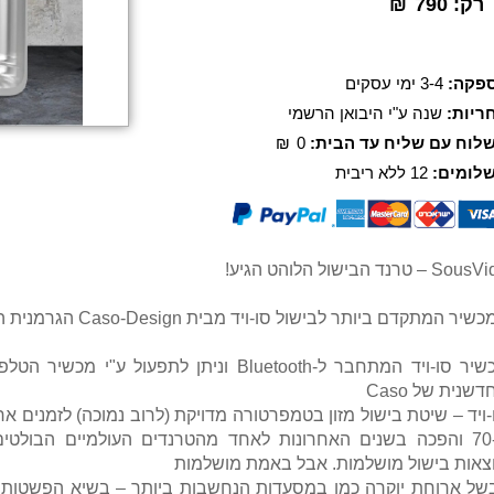
רק:
790
₪
פקה:
3-4 ימי עסקים
ריות:
שנה ע"י היבואן הרשמי
לוח עם שליח עד הבית:
0
₪
לומים:
12 ללא ריבית
S – טרנד הבישול הלוהט הגיע!
יר המתקדם ביותר לבישול סו-ויד מבית Caso-Design הגרמנית הגיע לישראל
מכשיר סו-ויד המתחבר ל-Bluetooth וניתן לתפע
שנית של Caso
-ויד – שיטת בישול מזון בטמפרטורה מדויקת (לרוב נמוכה) לזמנים 
ה-70 והפכה בשנים האחרונות לאחד מהטרנדים העולמיים הבולטי
צאות בישול מושלמות. אבל באמת מושלמות
של ארוחת יוקרה כמו במסעדות הנחשבות ביותר – בשיא הפשטות ו