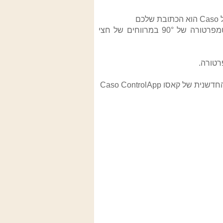
-עוצמתי במיוחד – 1200 וואט! לחימום מהיר ומדויק של המים עד לטמפרטורה של 90° במרווחים של חצי