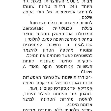
מבית SOLIS השוויצרית! בעלת גיר
מיוחד ו-24 דרגות טחינה שונות!
לטחינה אופטימלית של פולי הקפה
שלכם.
לחוויות קפה טריות ובלתי נשכחות!
בעלת טכנולוגיית ZeroStatic
המבטלת את המטען הסטטי הנוצר
בתהליך טחינת הקפה כמעט לחלוטין!
טכנולוגיה זו נחשבת למהפכנית
ומונעת מהקפה הטחון להיצמד
למשטחים כאשר פותחים את המיכל.
-דסקיות טחינה משוננות קוניות
העשויות מנירוסטה חזקה מאוד A
Class
-24 דרגות שונות של טחינה מאפשרות
הכנת מגוון רחב של סוגי קפה, מקפה
אמריקאי עד אספרסו קפוצ’ינו ועוד.
-מנגנון גיר הפחתה כפולה מיוחד,
להאטת מהירות הטחינה ולמיצוי
ארומה מיטבי.
-חלקי פלסטיק ללא חומרים מזיקים