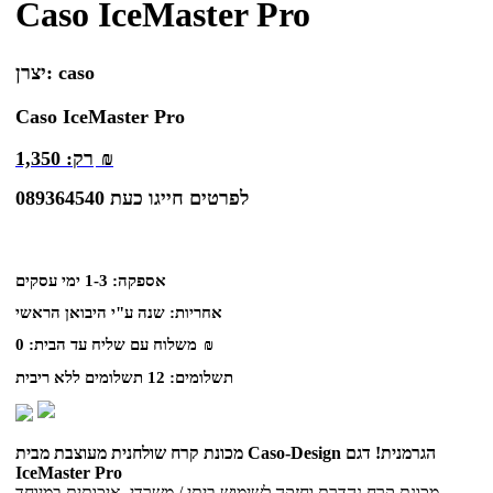
Caso IceMaster Pro
caso
יצרן:
Caso IceMaster Pro
₪
רק:
1,350
לפרטים חייגו כעת 089364540
אספקה:
1-3 ימי עסקים
אחריות:
שנה ע"י היבואן הראשי
₪
משלוח עם שליח עד הבית:
0
תשלומים:
12 תשלומים ללא ריבית
מכונת קרח שולחנית מעוצבת מבית Caso-Design הגרמנית! דגם
IceMaster Pro
מכונת קרח נהדרת וחזקה לשימוש ביתי / משרדי. איכותית במיוחד