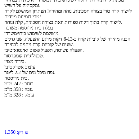
ומקסימה על השיש.
לייצור קרח טרי בצורה חסכונית, נוחה ומהירה! הפתרון המושלם לקרח
טרי בזמינות מיידית!
לייצור קרח בתוך דקות ספורות וזאת בצורה חסכונית, קלה ונוחה.
בעלת בית נירוסטה משובח.
מושלמת לשימוש ביתי/משרדי.
הכנה מהירה של קוביות קרח ב-6-13 דקות מרגע ההפעלה. שני גדלים
שונים של קוביות קרח ניתנים לבחירה.
הפעלה פשוטה, תפעול פשוט ואינטואיטיבי.
טכנולוגיית קומפרסור.
בידוד מצוין.
עיצוב אטרקטיבי.
נפח מיכל מים של 2.2 ליטר.
בית נירוסטה.
רוחב : 242 מ”מ
גובה : 358 מ”מ
עומק : 328 מ”מ
₪
רק:
1,350