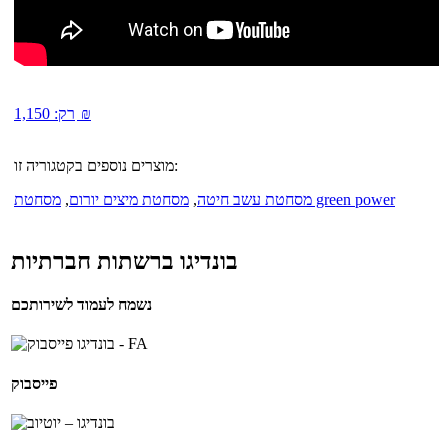
₪
רק:
1,150
מוצרים נוספים בקטגוריה זו:
מסחטת green power
מסחטת עשב חיטה
,
מסחטת מיצים יורום
,
בונדיגו ברשתות חברתיות
נשמח לעמוד לשירותכם
פייסבוק